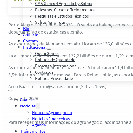
CMA Series 4 Agrícola by Safras
Palestras, Cursos e Treinamentos
Pesquisas e Estudos Técnicos
Safras Agro Tour
Porto Alegre, 9 de junho de 2026 – O saldo da balança comercia
Blog
departamento de estatísticas alemão.
Anuncie
Contato
As exportações da Alemanha em abril foram de 136,6 bilhões d
Institucional
Quem Somos
Já as importações ficaram em 122,2 bilhões de euros, 1,2% a 
Política de Qualidade
Presença Internacional
As exportações da Alemanha para os EUA totalizaram 11,4 bilhõ
Contratos
3,5% inferiores em base mensal. Para o Reino Unido, as export
Política Privacidade
Arno Baasch – arno@safras.com.br (Safras News)
Copyright 2026
Análises
Notícias
Notícias Agronegócio
Notícias Financeiras
Para receber mais informações do agronegócio, acompanhe a
Agenda
Treinamentos