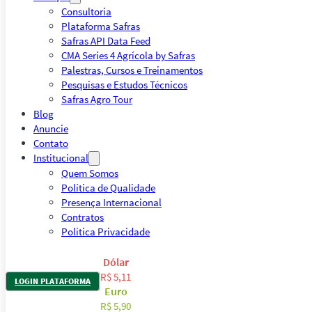
Consultoria
Plataforma Safras
Safras API Data Feed
CMA Series 4 Agrícola by Safras
Palestras, Cursos e Treinamentos
Pesquisas e Estudos Técnicos
Safras Agro Tour
Blog
Anuncie
Contato
Institucional
Quem Somos
Política de Qualidade
Presença Internacional
Contratos
Política Privacidade
Dólar
R$ 5,11
LOGIN PLATAFORMA
Euro
R$ 5,90