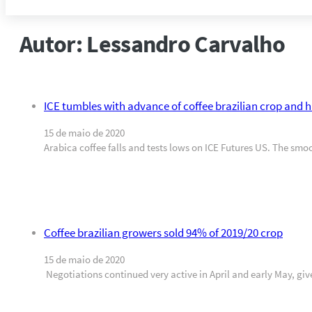
Autor:
Lessandro Carvalho
ICE tumbles with advance of coffee brazilian crop and h
15 de maio de 2020
Arabica coffee falls and tests lows on ICE Futures US. The smo
Coffee brazilian growers sold 94% of 2019/20 crop
15 de maio de 2020
Negotiations continued very active in April and early May, giv