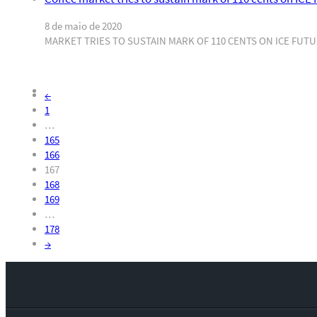
8 de maio de 2020
MARKET TRIES TO SUSTAIN MARK OF 110 CENTS ON ICE FUTURES 
←
1
…
165
166
167
168
169
…
178
→