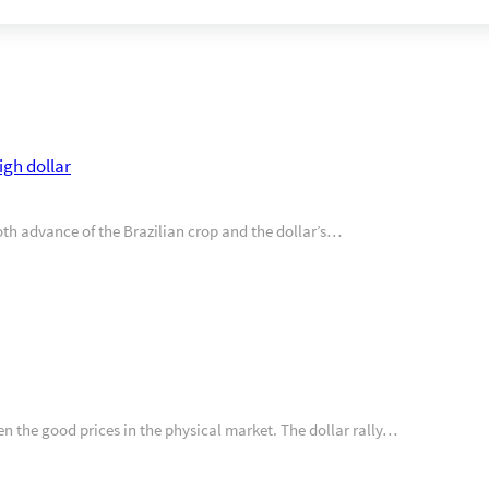
igh dollar
oth advance of the Brazilian crop and the dollar’s…
en the good prices in the physical market. The dollar rally…