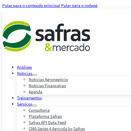
Pular para o conteúdo principal
Pular para o rodapé
Análises
Notícias
Notícias Agronegócio
Notícias Financeiras
Agenda
Treinamentos
Serviços
Consultoria
Plataforma Safras
Safras API Data Feed
CMA Series 4 Agrícola by Safras