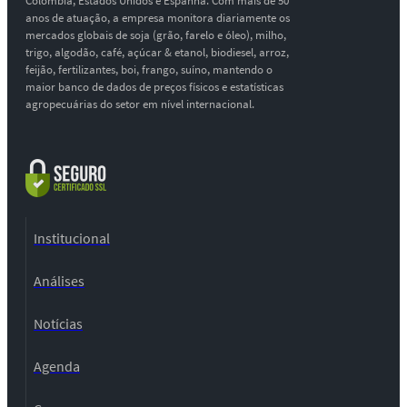
Colômbia, Estados Unidos e Espanha. Com mais de 50
anos de atuação, a empresa monitora diariamente os
mercados globais de soja (grão, farelo e óleo), milho,
trigo, algodão, café, açúcar & etanol, biodiesel, arroz,
feijão, fertilizantes, boi, frango, suíno, mantendo o
maior banco de dados de preços físicos e estatísticas
agropecuárias do setor em nível internacional.
Institucional
Análises
Notícias
Agenda