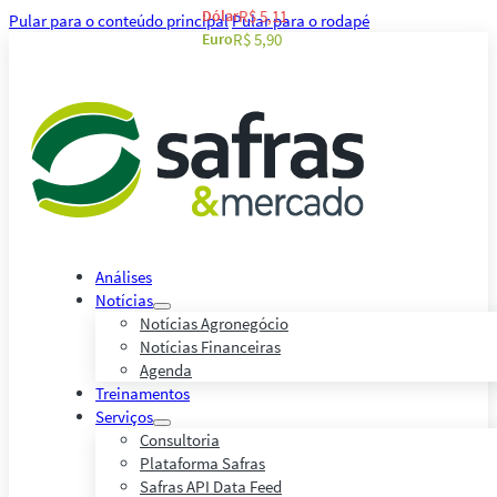
Dólar
R$ 5,11
Pular para o conteúdo principal
Pular para o rodapé
Euro
R$ 5,90
Análises
Notícias
Notícias Agronegócio
Notícias Financeiras
Agenda
Treinamentos
Serviços
Consultoria
Plataforma Safras
Safras API Data Feed