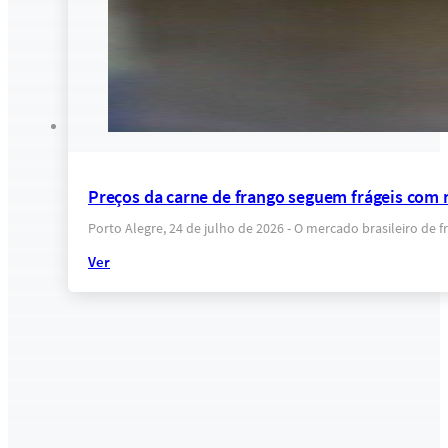
Preços da carne de frango seguem frágeis com 
Porto Alegre, 24 de julho de 2026 - O mercado brasileiro de 
Ver