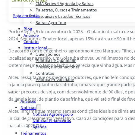
CMA Series 4 Agrícola by Safras
Palestras, Cursos e Treinamentos
Soja em Goiás
Pesquisas e Estudos Técnicos
Safras Agro Tour
Blog
Porto Alegre, 5 de novembro de 2025 – O plantio da safra de 
Anuncie
2024. Segundo a Emater local, apenas 15% da área de 90 mil h
Contato
Institucional
De acordo com o engenheiro-agrônomo Alceu Marques Filho, ap
Quem Somos
localizadas na região. Em Goiatuba choveu 30 milímetros no d
Política de Qualidade
Ontem mesmo o tempo fechou e parecia que vinha água. Mas nã
Presença Internacional
Contratos
Alceu ressalta que os médios produtores, que não tem condiç
Política Privacidade
a janela para o plantio da safrinha, uma vez que grande parte 
super precoces de soja, com desenvolvimento de 90 dias, é pos
da janela ideal de plantio da safrinha, que vai até o final de feve
Análises
Notícias
Alceu informa que mesmo sem as condições ideais de clima at
Notícias Agronegócio
inicial de crescimento vegetativo. Caso as condições para o d
Notícias Financeiras
na safra 2025/26.
Agenda
Treinamentos