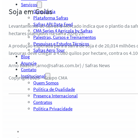
Serviços
Soja em Goiás
Consultoria
Plataforma Safras
Safras API Data Feed
Levantamento de Safras & Mercado indica que o plantio da safr
CMA Series 4 Agrícola by Safras
hectares plantados na safra 2024/25.
Palestras, Cursos e Treinamentos
Pesquisas e Estudos Técnicos
A produção esperada para a safra de soja é de 20,014 milhões
Safras Agro Tour
lavouras deve chegar a 4.080 quilos por hectare, contra os 4.1
Blog
Anuncie
Arno Baasch (arno@safras.com.br) / Safras News
Contato
Institucional
Copyright 2025 – Grupo CMA
Quem Somos
Política de Qualidade
Presença Internacional
Contratos
Política Privacidade