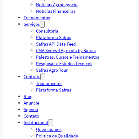
Notícias Agronegócio
Notícias Financeiras
Treinamentos
Serviços
Consultoria
Plataforma Safras
Safras API Data Feed
CMA Series 4 Agrícola by Safras
Palestras, Cursos e Treinamentos
Pesquisas e Estudos Técnicos
Safras Agro Tour
Contrate
Treinamentos
Plataforma Safras
Blog
Anuncie
Agenda
Contato
Institucional
Quem Somos
Política de Qualidade