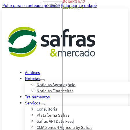
Dólar
R$ 5,12
Pular para o conteúdo principal
COTAÇÕES
Pular para o rodapé
Euro
R$ 5,91
Análises
Notícias
Notícias Agronegócio
Notícias Financeiras
Treinamentos
Serviços
Consultoria
Plataforma Safras
Safras API Data Feed
CMA Series 4 Agrícola by Safras