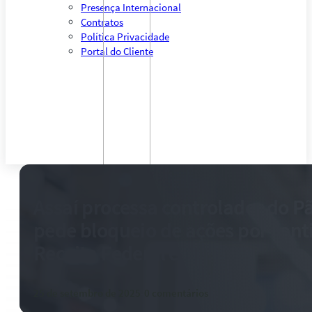
Presença Internacional
Contratos
Política Privacidade
Portal do Cliente
Assaí processa controlador do P
pede bloqueio de ações por cont
Receita Federal e Fazenda
25 de setembro de 2025
-
0 comentários