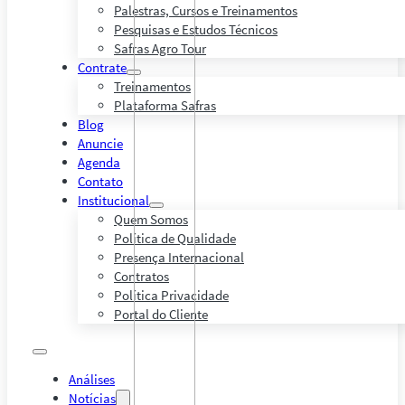
Palestras, Cursos e Treinamentos
Pesquisas e Estudos Técnicos
Safras Agro Tour
Contrate
Treinamentos
Plataforma Safras
Blog
Anuncie
Agenda
Contato
Institucional
Quem Somos
Política de Qualidade
Presença Internacional
Contratos
Política Privacidade
Portal do Cliente
Análises
Notícias