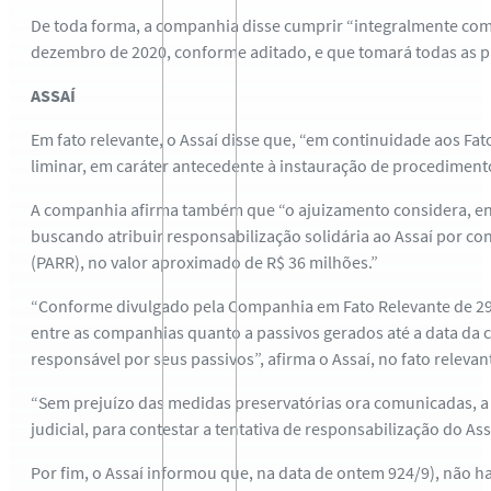
De toda forma, a companhia disse cumprir “integralmente com 
dezembro de 2020, conforme aditado, e que tomará todas as pr
ASSAÍ
Em fato relevante, o Assaí disse que, “em continuidade aos Fa
liminar, em caráter antecedente à instauração de procedimento
A companhia afirma também que “o ajuizamento considera, entr
buscando atribuir responsabilização solidária ao Assaí por 
(PARR), no valor aproximado de R$ 36 milhões.”
“Conforme divulgado pela Companhia em Fato Relevante de 29
entre as companhias quanto a passivos gerados até a data da c
responsável por seus passivos”, afirma o Assaí, no fato relevan
“Sem prejuízo das medidas preservatórias ora comunicadas, a
judicial, para contestar a tentativa de responsabilização do As
Por fim, o Assaí informou que, na data de ontem 924/9), não ha