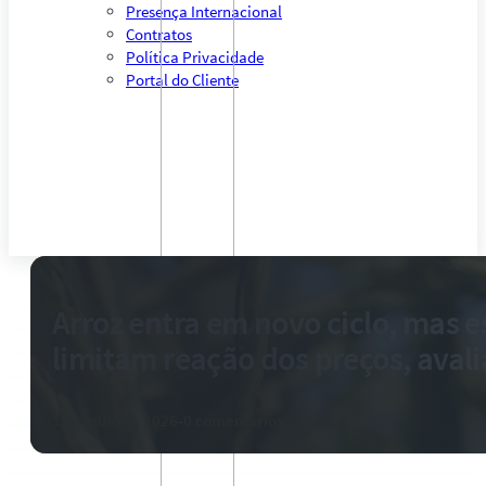
Presença Internacional
Contratos
Política Privacidade
Portal do Cliente
Arroz entra em novo ciclo, mas 
limitam reação dos preços, avali
1 de julho de 2026
-
0 comentários