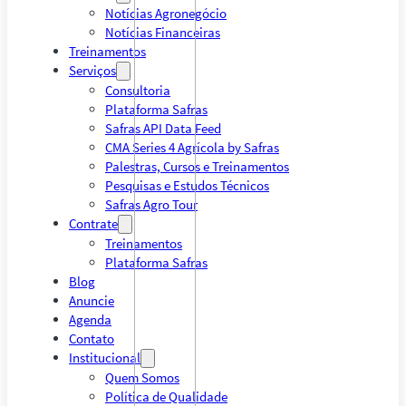
Notícias Agronegócio
Notícias Financeiras
Treinamentos
Serviços
Consultoria
Plataforma Safras
Safras API Data Feed
CMA Series 4 Agrícola by Safras
Palestras, Cursos e Treinamentos
Pesquisas e Estudos Técnicos
Safras Agro Tour
Contrate
Treinamentos
Plataforma Safras
Blog
Anuncie
Agenda
Contato
Institucional
Quem Somos
Política de Qualidade