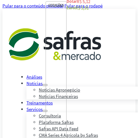
Dólar
R$ 5,12
Pular para o conteúdo principal
COTAÇÕES
Pular para o rodapé
Euro
R$ 5,91
Análises
Notícias
Notícias Agronegócio
Notícias Financeiras
Treinamentos
Serviços
Consultoria
Plataforma Safras
Safras API Data Feed
CMA Series 4 Agrícola by Safras