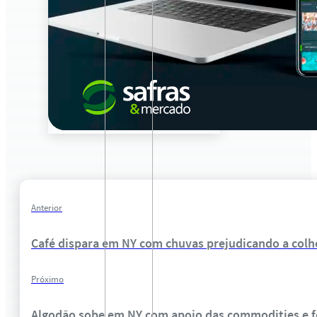
Anterior
Café dispara em NY com chuvas prejudicando a colhe
Próximo
Algodão sobe em NY com apoio das commodities e f