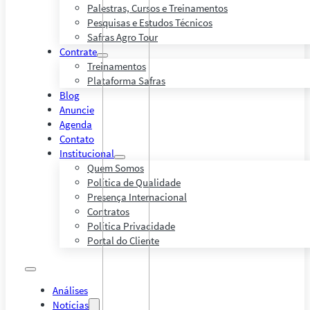
Palestras, Cursos e Treinamentos
Pesquisas e Estudos Técnicos
Safras Agro Tour
Contrate
Treinamentos
Plataforma Safras
Blog
Anuncie
Agenda
Contato
Institucional
Quem Somos
Política de Qualidade
Presença Internacional
Contratos
Política Privacidade
Portal do Cliente
Análises
Notícias