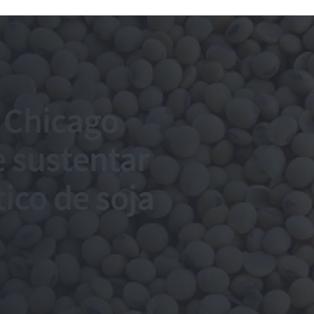
 Chicago
e sustentar
co de soja