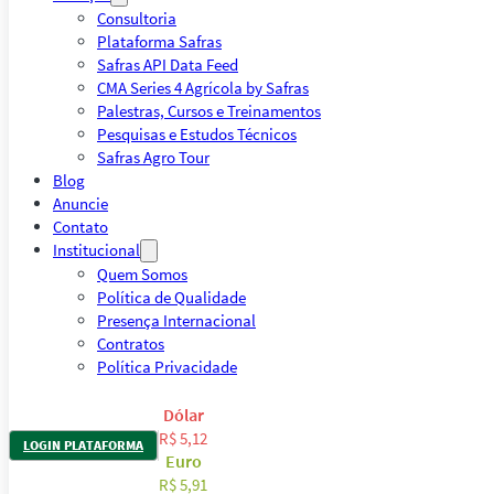
Consultoria
Plataforma Safras
Safras API Data Feed
CMA Series 4 Agrícola by Safras
Palestras, Cursos e Treinamentos
Pesquisas e Estudos Técnicos
Safras Agro Tour
Blog
Anuncie
Contato
Institucional
Quem Somos
Política de Qualidade
Presença Internacional
Contratos
Política Privacidade
Dólar
R$ 5,12
LOGIN PLATAFORMA
Euro
R$ 5,91