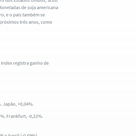
ro dos Estados Unidos, Scott
toneladas de soja americana
ro, e o país também se
 próximos três anos, como
r Index registra ganho de
%. Japão, +0,04%.
%. Frankfurt, -0,22%.
 o barril (-0,69%).