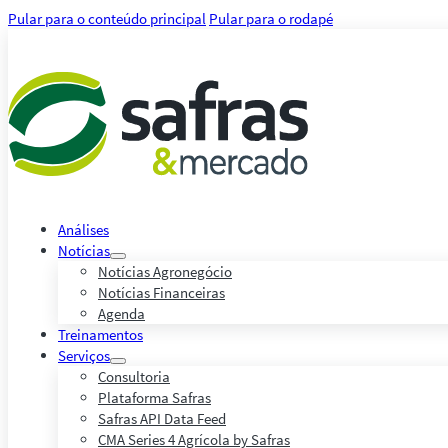
Pular para o conteúdo principal
Pular para o rodapé
Análises
Notícias
Notícias Agronegócio
Notícias Financeiras
Agenda
Treinamentos
Serviços
Consultoria
Plataforma Safras
Safras API Data Feed
CMA Series 4 Agrícola by Safras