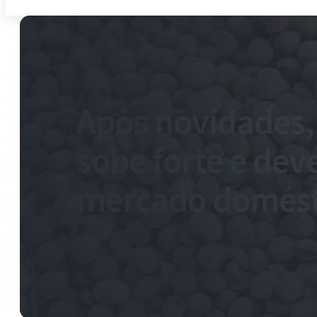
Após novidades,
sobe forte e dev
mercado domésti
30 de outubro de 2025
-
0 comentários