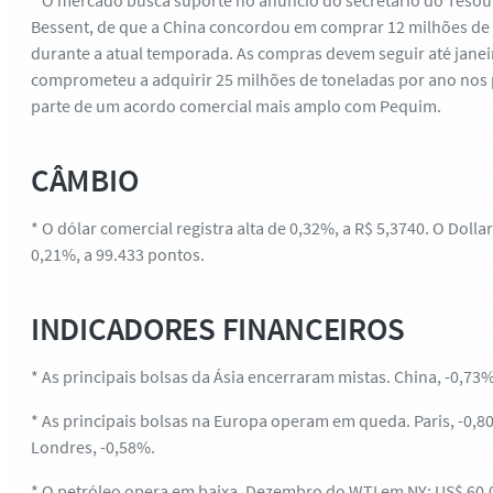
* O mercado busca suporte no anúncio do secretário do Tesou
Bessent, de que a China concordou em comprar 12 milhões de 
durante a atual temporada. As compras devem seguir até janei
comprometeu a adquirir 25 milhões de toneladas por ano nos
parte de um acordo comercial mais amplo com Pequim.
CÂMBIO
* O dólar comercial registra alta de 0,32%, a R$ 5,3740. O Dolla
0,21%, a 99.433 pontos.
INDICADORES FINANCEIROS
* As principais bolsas da Ásia encerraram mistas. China, -0,73
* As principais bolsas na Europa operam em queda. Paris, -0,80
Londres, -0,58%.
* O petróleo opera em baixa. Dezembro do WTI em NY: US$ 60,06