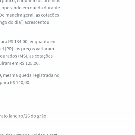
um pouco, enquanto os prêmios
e, operando em queda durante
De maneira geral, as cotações
ongo do dia”, acrescentou
 para R$ 134,00, enquanto em
el (PR), os preços variaram
ourados (MS), as cotações
uiram em R$ 125,00.
00, mesma queda registrada no
para R$ 140,00.
rato janeiro/26 do grão,