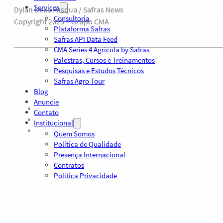
Serviços
Dylan Della Pasqua / Safras News
Consultoria
Copyright 2025 – Grupo CMA
Plataforma Safras
Safras API Data Feed
CMA Series 4 Agrícola by Safras
Palestras, Cursos e Treinamentos
Pesquisas e Estudos Técnicos
Safras Agro Tour
Blog
Anuncie
Contato
Institucional
Quem Somos
Política de Qualidade
Presença Internacional
Contratos
Política Privacidade