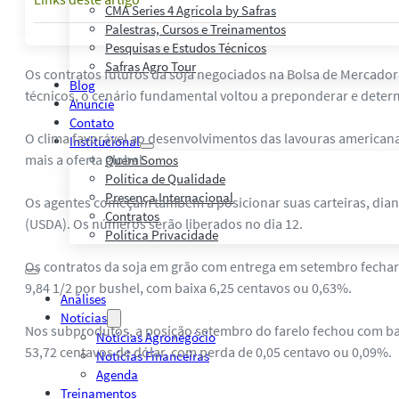
CMA Series 4 Agrícola by Safras
Palestras, Cursos e Treinamentos
Pesquisas e Estudos Técnicos
Safras Agro Tour
Os contratos futuros da soja negociados na Bolsa de Mercadori
Blog
técnicos, o cenário fundamental voltou a preponderar e deter
Anuncie
Contato
O clima favorável ao desenvolvimentos das lavouras american
Institucional
mais a oferta global.
Quem Somos
Política de Qualidade
Presença Internacional
Os agentes começam também a posicionar suas carteiras, dian
Contratos
(USDA). Os números serão liberados no dia 12.
Política Privacidade
Os contratos da soja em grão com entrega em setembro fechara
9,84 1/2 por bushel, com baixa 6,25 centavos ou 0,63%.
Análises
Notícias
Nos subprodutos, a posição setembro do farelo fechou com ba
Notícias Agronegócio
53,72 centavos de dólar, com perda de 0,05 centavo ou 0,09%.
Notícias Financeiras
Agenda
Treinamentos