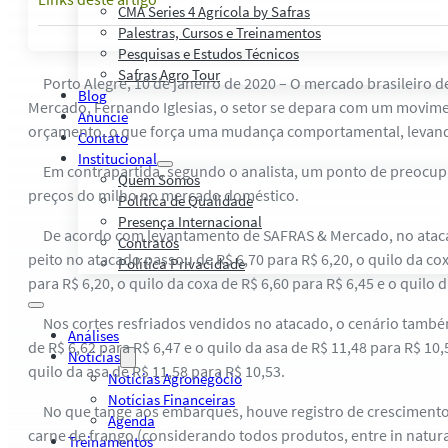
CMA Series 4 Agrícola by Safras
Palestras, Cursos e Treinamentos
Pesquisas e Estudos Técnicos
Safras Agro Tour
Porto Alegre, 10 de janeiro de 2020 – O mercado brasileiro d
Blog
Mercado, Fernando Iglesias, o setor se depara com um movime
Anuncie
orçamento, o que força uma mudança comportamental, levando
Contato
Institucional
Em contrapartida, segundo o analista, um ponto de preocup
Quem Somos
preços do milho no mercado doméstico.
Política de Qualidade
Presença Internacional
De acordo com levantamento de SAFRAS & Mercado, no atacado 
Contratos
peito no atacado passou de R$ 6,70 para R$ 6,20, o quilo da cox
Política Privacidade
para R$ 6,20, o quilo da coxa de R$ 6,60 para R$ 6,45 e o quilo 
Nos cortes resfriados vendidos no atacado, o cenário também 
Análises
de R$ 6,62 para R$ 6,47 e o quilo da asa de R$ 11,48 para R$ 10,
Notícias
quilo da asa de R$ 11,58 para R$ 10,53.
Notícias Agronegócio
Notícias Financeiras
No que tange aos embarques, houve registro de crescimento em
Agenda
carne de frango (considerando todos produtos, entre in natur
Treinamentos