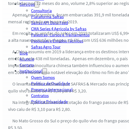
toneladas nos 12 meses do ano, volume 2,8% superior ao regis
Serviços
Consultoria
Apenas em dezembro, foram embarcadas 391,9 mil toneladas,
Plataforma Safras
mensal registrado ao longo de 2019.
Safras API Data Feed
CMA Series 4 Agrícola by Safras
Em receita, as vendas do setor em 2019 totalizaram US$ 6,99
Palestras, Cursos e Treinamentos
a alta nas exportações chegou a 9,6%, com US$ 636 milhões no
Pesquisas e Estudos Técnicos
Safras Agro Tour
A China assumiu em 2019 a liderança entre os destinos intern
Blog
em 2018, com 438 mil toneladas. Apenas em dezembro, o país as
Anuncie
Contato
impactou a suinocultura chinesa também influenciou o aument
Institucional
em 2009 e houve uma notável elevação do ritmo no fim de ano”,
Quem Somos
Política de Qualidade
O levantamento realizado por SAFRAS & Mercado nas principais
Presença Internacional
quilo vivo baixou de R$ 3,50 para R$ 3,20.
Contratos
Política Privacidade
Na integração catarinense a cotação do frango passou de R$ 2,
vivo caiu de R$ 3,10 para R$ 2,80.
No Mato Grosso do Sul o preço do quilo vivo do frango passou
R$ 3,50.