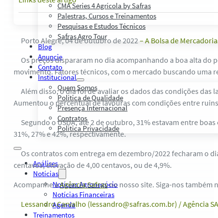
CMA Series 4 Agrícola by Safras
Palestras, Cursos e Treinamentos
Pesquisas e Estudos Técnicos
Safras Agro Tour
Porto Alegre, 04 de outubro de 2022
– A Bolsa de Mercadori
Blog
Anuncie
Os preços dispararam no dia acompanhando a boa alta do petr
Contato
movimento. Fatores técnicos, com o mercado buscando uma re
Institucional
Quem Somos
Além disso, o dia foi de avaliar os dados das condições das 
Política de Qualidade
Aumentou o percentual de lavouras com condições entre ruins e
Presença Internacional
Contratos
Segundo o USDA, até 2 de outubro, 31% estavam entre boas e 
Política Privacidade
31%, 27% e 42%, respectivamente.
Os contratos com entrega em dezembro/2022 fecharam o dia a 8
Análises
centavos, elevação de 4,00 centavos, ou de 4,9%.
Notícias
Acompanhe a
Agência Safras
no nosso site. Siga-nos também 
Notícias Agronegócio
Notícias Financeiras
Lessandro Carvalho (lessandro@safras.com.br) / Agência S
Agenda
Treinamentos