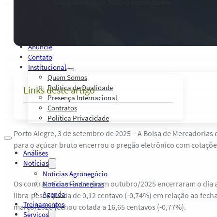
3 de setembro de 2025
-
0 comentários
Palestras, Cursos e Treinamentos
Pesquisas e Estudos Técnicos
Safras Agro Tour
Blog
Anuncie
Contato
Institucional
Quem Somos
Política de Qualidade
Links deste artigo
Presença Internacional
Contratos
Política Privacidade
Porto Alegre, 3 de setembro de 2025 – A Bolsa de Mercadorias 
para o açúcar bruto encerrou o pregão eletrônico com cotaçõe
Análises
Notícias
Notícias Agronegócio
Os contratos com entrega em outubro/2025 encerraram o dia a
Notícias Financeiras
Agenda
libra-peso, queda de 0,12 centavo (-0,74%) em relação ao fech
Treinamentos
março/2026 fechou cotada a 16,65 centavos (-0,77%).
Serviços