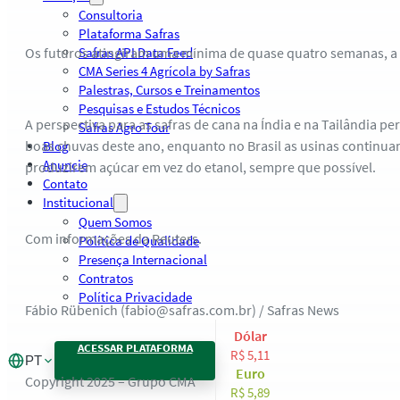
Consultoria
Plataforma Safras
Os futuros atingiram uma mínima de quase quatro semanas, a 
Safras API Data Feed
CMA Series 4 Agrícola by Safras
Palestras, Cursos e Treinamentos
Pesquisas e Estudos Técnicos
A perspectiva para as safras de cana na Índia e na Tailândia p
Safras Agro Tour
boas chuvas deste ano, enquanto no Brasil as usinas continu
Blog
Anuncie
produzirem açúcar em vez do etanol, sempre que possível.
Contato
Institucional
Quem Somos
Com informações da Reuters.
Política de Qualidade
Presença Internacional
Contratos
Política Privacidade
Fábio Rübenich (fabio@safras.com.br) / Safras News
Dólar
ACESSAR PLATAFORMA
R$ 5,11
PT
Euro
Copyright 2025 – Grupo CMA
R$ 5,89