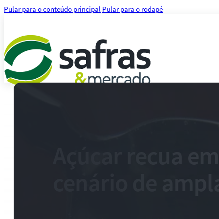
Pular para o conteúdo principal
Pular para o rodapé
Análises
Notícias
Notícias Agronegócio
Notícias Financeiras
Açúcar recua e
Agenda
Treinamentos
cenário de ampla
Serviços
Consultoria
Plataforma Safras
Safras API Data Feed
CMA Series 4 Agrícola by Safras