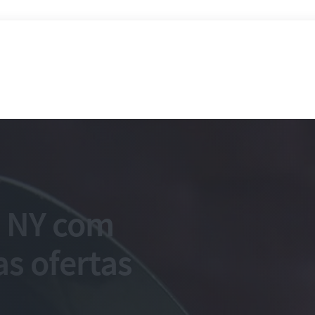
m NY com
s ofertas