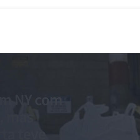
em NY com
a, mas
ta teve