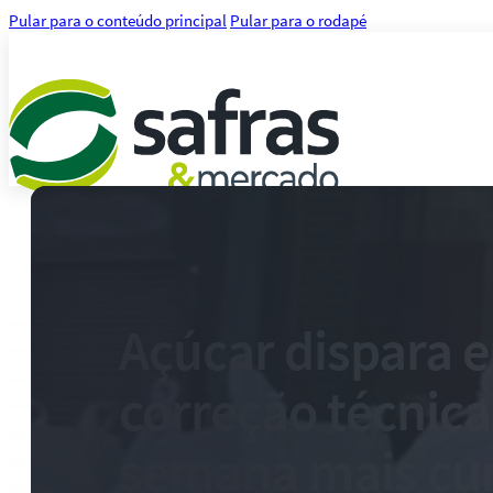
Pular para o conteúdo principal
Pular para o rodapé
Análises
Notícias
Notícias Agronegócio
Notícias Financeiras
Açúcar dispara 
Agenda
Treinamentos
correção técnic
Serviços
Consultoria
Plataforma Safras
semana mais cur
Safras API Data Feed
CMA Series 4 Agrícola by Safras