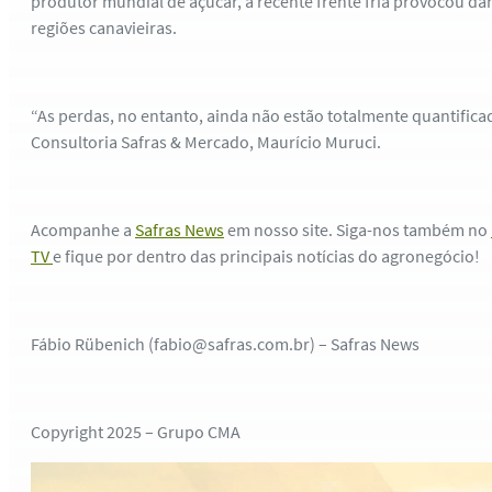
produtor mundial de açúcar, a recente frente fria provocou d
regiões canavieiras.
“As perdas, no entanto, ainda não estão totalmente quantificad
Consultoria Safras & Mercado, Maurício Muruci.
Acompanhe a
Safras News
em nosso site. Siga-nos também no
TV
e fique por dentro das principais notícias do agronegócio!
Fábio Rübenich (fabio@safras.com.br) – Safras News
Copyright 2025 – Grupo CMA