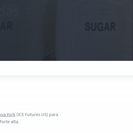
das
va York
(ICE Futures US) para
orte alta.