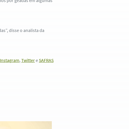
anos por geadas em algumas
as”, disse o analista da
Instagram
,
Twitter
e
SAFRAS