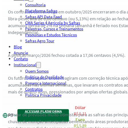
Consultoria
Plataforma Safras
Os contratos com entrega em outubro/2025 encerraram o dia a
Safras API Data Feed
libra-peso, alta de 0,80 centavo (ou 5,13%) em relação ao fec
CMA Series 4 Agrícola by Safras
acumulou perda de 2% na semana (amanhã é feriado nos Esta
Palestras, Cursos e Treinamentos
Independência).
Pesquisas e Estudos Técnicos
Safras Agro Tour
Blog
Anuncie
A posição março/2026 fechou cotada a 17,06 centavos (4,5%).
Contato
Institucional
Quem Somos
Política de Qualidade
Os futuros do açúcar bruto reagiram com correção técnica apó
Presença Internacional
acumuladas nas últimas semanas, que levaram os contratos a
Contratos
mais de quatro anos, pressionados por amplas ofertas globais
Política Privacidade
Dólar
ACESSAR PLATAFORMA
R$ 5,11
Apesar de previsões muito otimistas para as safras das principa
PT
Euro
chuvas de monção antecipadas beneficiando áreas produtoras d
R$ 5,89