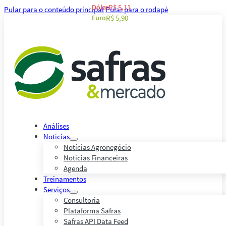
Dólar
R$ 5,11
Pular para o conteúdo principal
Pular para o rodapé
Euro
R$ 5,90
Análises
Notícias
Notícias Agronegócio
Notícias Financeiras
Agenda
Treinamentos
Serviços
Consultoria
Plataforma Safras
Safras API Data Feed