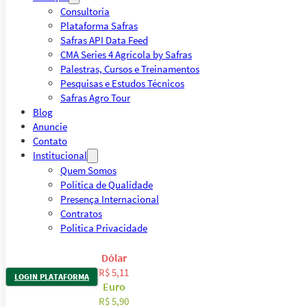
Consultoria
Plataforma Safras
Safras API Data Feed
CMA Series 4 Agrícola by Safras
Palestras, Cursos e Treinamentos
Pesquisas e Estudos Técnicos
Safras Agro Tour
Blog
Anuncie
Contato
Institucional
Quem Somos
Política de Qualidade
Presença Internacional
Contratos
Política Privacidade
Dólar
R$ 5,11
LOGIN PLATAFORMA
Euro
R$ 5,90