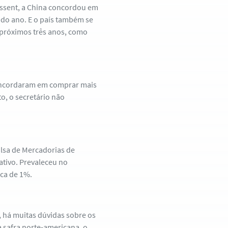
essent, a China concordou em
 do ano. E o país também se
 próximos três anos, como
concordaram em comprar mais
o, o secretário não
olsa de Mercadorias de
gativo. Prevaleceu no
ca de 1%.
a, há muitas dúvidas sobre os
 safra norte-americana, o