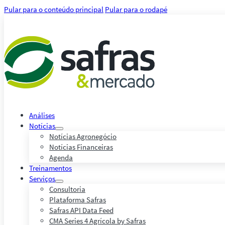
Pular para o conteúdo principal
Pular para o rodapé
Análises
Notícias
Notícias Agronegócio
Notícias Financeiras
Agenda
Treinamentos
Serviços
Consultoria
Plataforma Safras
Safras API Data Feed
CMA Series 4 Agrícola by Safras