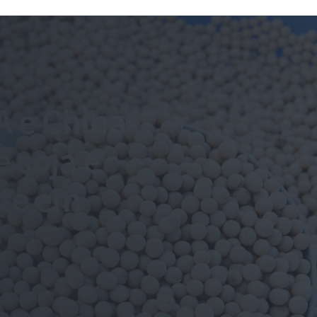
A e China
 soja e
rte em