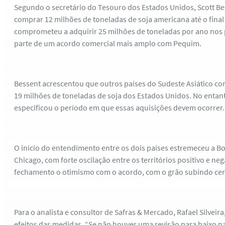
Segundo o secretário do Tesouro dos Estados Unidos, Scott B
comprar 12 milhões de toneladas de soja americana até o final
comprometeu a adquirir 25 milhões de toneladas por ano nos
parte de um acordo comercial mais amplo com Pequim.
Bessent acrescentou que outros países do Sudeste Asiático 
19 milhões de toneladas de soja dos Estados Unidos. No entant
especificou o período em que essas aquisições devem ocorrer.
O início do entendimento entre os dois países estremeceu a B
Chicago, com forte oscilação entre os territórios positivo e ne
fechamento o otimismo com o acordo, com o grão subindo cer
Para o analista e consultor de Safras & Mercado, Rafael Silveir
efeitos das medidas. “Se não houver uma revisão para baixo na