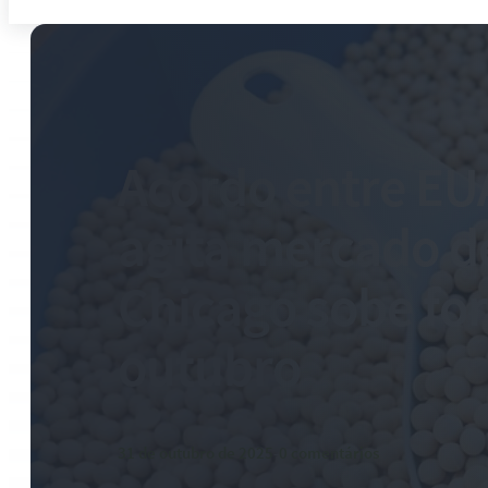
Acordo entre EU
agita mercado de
Chicago sobe fo
outubro
31 de outubro de 2025
-
0 comentários