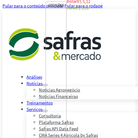
Dólar
R$ 5,12
Pular para o conteúdo principal
COTAÇÕES
Pular para o rodapé
Euro
R$ 5,91
Análises
Notícias
Notícias Agronegócio
Notícias Financeiras
Treinamentos
Serviços
Consultoria
Plataforma Safras
Safras API Data Feed
CMA Series 4 Agrícola by Safras