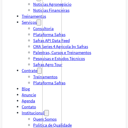
Notícias Agronegócio
Notícias Financeiras
Treinamentos
Serviços
Consultoria
Plataforma Safras
Safras API Data Feed
CMA Series 4 Agrícola by Safras
Palestras, Cursos e Treinamentos
Pesquisas e Estudos Técnicos
Safras Agro Tour
Contrate
Treinamentos
Plataforma Safras
Blog
Anuncie
Agenda
Contato
Institucional
Quem Somos
Política de Qualidade