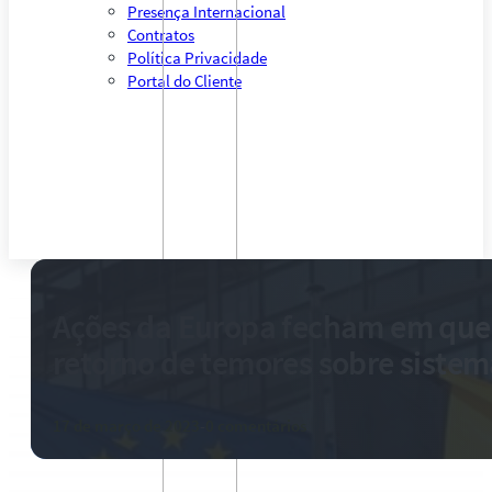
Presença Internacional
Contratos
Política Privacidade
Portal do Cliente
Ações da Europa fecham em qu
retorno de temores sobre sistem
17 de março de 2023
-
0 comentários