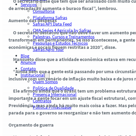
O secretário disse que tem que ser analisado com muito cu
Serviços
de arrecadação aumenta o buraco fiscal”, lembrou.
Consultoria
Plataforma Safras
Aumento das despesas
Safras API Data Feed
CMA Series 4 Agrícola by Safras
O secretário destacou que não deve haver um aumento perm
Palestras, Cursos e Treinamentos
transformem em permanentes. Se isso acontecesse, a gente col
Pesquisas e Estudos Técnicos
econômicas e socais fiquem restritas a 2020”, disse.
Safras Agro Tour
Blog
Mansueto disse que a atividade econômica estava em recuper
Anuncie
Contato
“Ainda bem que a gente está passando por uma circunstância 
Institucional
inclusive com um cenário de inflação muito baixa e de juros 
Quem Somos
Política de Qualidade
Ele afirmou ainda que o Brasil tem um problema estrutural,
Presença Internacional
importante a gente focar em um ajuste fiscal estrutural, co
Contratos
Previdência, mas ainda há muito mais coisa a fazer. Mas p
Política Privacidade
parada para o governo se reorganizar e não tem aumento do s
Orçamento de guerra