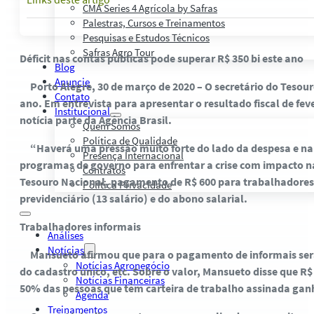
CMA Series 4 Agrícola by Safras
Palestras, Cursos e Treinamentos
Pesquisas e Estudos Técnicos
Safras Agro Tour
Déficit nas contas públicas pode superar R$ 350 bi este ano
Blog
Anuncie
Porto Alegre, 30 de março de 2020 – O secretário do Tesouro
Contato
ano. Em entrevista para apresentar o resultado fiscal de fe
Institucional
notícia parte da Agência Brasil.
Quem Somos
Política de Qualidade
“Haverá uma pressão muito forte do lado da despesa e na ar
Presença Internacional
programas de governo para enfrentar a crise com impacto n
Contratos
Tesouro Nacional, pagamento de R$ 600 para trabalhadores 
Política Privacidade
previdenciário (13 salário) e do abono salarial.
Trabalhadores informais
Análises
Notícias
Mansueto afirmou que para o pagamento de informais serão 
Notícias Agronegócio
do cadastro único, etc. Sobre o valor, Mansueto disse que
Notícias Financeiras
50% das pessoas que têm carteira de trabalho assinada gan
Agenda
Treinamentos