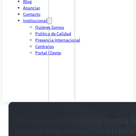
Blog
Anunciar
Contacto
Institucional
Quiénes Somos
Política de Calidad
Presencia Internacional
Contratos
Portal Cliente
Trimestre mar-abr-may tendrá ll
encima de lo normal para Litoral