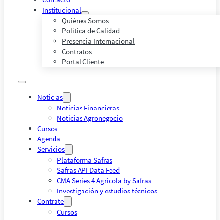
Institucional
Quiénes Somos
Política de Calidad
Presencia Internacional
Contratos
Portal Cliente
Noticias
Noticias Financieras
Noticias Agronegocio
Cursos
Agenda
Servicios
Plataforma Safras
Safras API Data Feed
CMA Series 4 Agrícola by Safras
Investigación y estudios técnicos
Contrate
Cursos