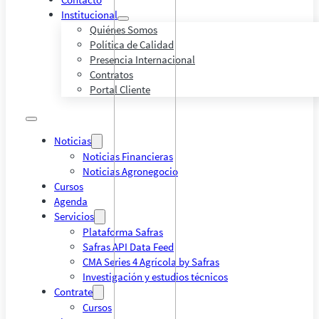
Institucional
Quiénes Somos
Política de Calidad
Presencia Internacional
Contratos
Portal Cliente
Noticias
Noticias Financieras
Noticias Agronegocio
Cursos
Agenda
Servicios
Plataforma Safras
Safras API Data Feed
CMA Series 4 Agrícola by Safras
Investigación y estudios técnicos
Contrate
Cursos