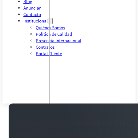
Blog
Anunciar
Contacto
Institucional
Quiénes Somos
Política de Calidad
Presencia Internacional
Contratos
Portal Cliente
Estimación de siembra de maíz 
Argentina se ubica en 8,5 mi ha 