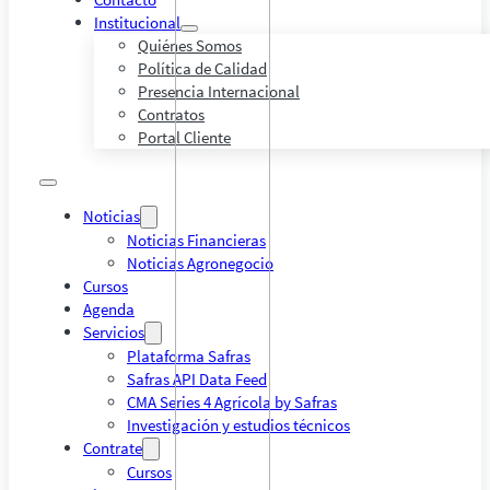
Institucional
Quiénes Somos
Política de Calidad
Presencia Internacional
Contratos
Portal Cliente
Noticias
Noticias Financieras
Noticias Agronegocio
Cursos
Agenda
Servicios
Plataforma Safras
Safras API Data Feed
CMA Series 4 Agrícola by Safras
Investigación y estudios técnicos
Contrate
Cursos