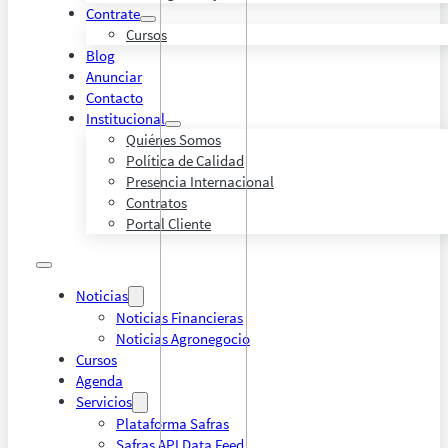
Contrate
Cursos
Blog
Anunciar
Contacto
Institucional
Quiénes Somos
Política de Calidad
Presencia Internacional
Contratos
Portal Cliente
Noticias
Noticias Financieras
Noticias Agronegocio
Cursos
Agenda
Servicios
Plataforma Safras
Safras API Data Feed