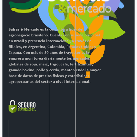
Safras & Mercado es la consultora líder del
agronegocio brasileño. Cuenta con su sede principal
en Brasil y presencia internacional, a través de
filiales, en Argentina, Colombia, Estados Unidos y
España. Con más de 50 años de trayectoria, la
empresa monitorea diariamente los mercados
globales de soja, maíz, trigo, café, fertilizantes,
ganado bovino, pollo y cerdo, manteniendo la mayor
base de datos de precios físicos y estadísticas
agropecuarias del sector a nivel internacional.