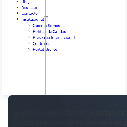
Blog
Anunciar
Contacto
Institucional
Quiénes Somos
Política de Calidad
Presencia Internacional
Contratos
Portal Cliente
Aceiteros paralizarán plantas c
Bases sea votada en Senado en 