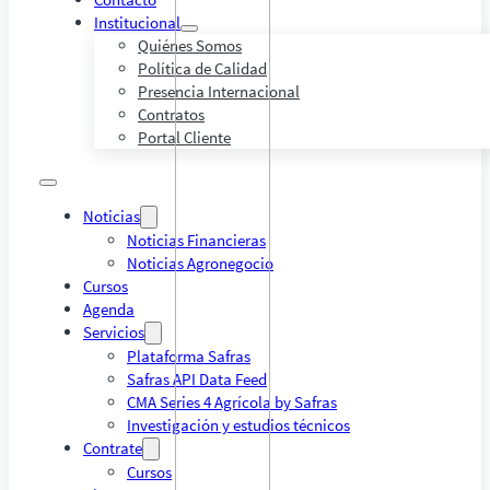
Institucional
Quiénes Somos
Política de Calidad
Presencia Internacional
Contratos
Portal Cliente
Noticias
Noticias Financieras
Noticias Agronegocio
Cursos
Agenda
Servicios
Plataforma Safras
Safras API Data Feed
CMA Series 4 Agrícola by Safras
Investigación y estudios técnicos
Contrate
Cursos