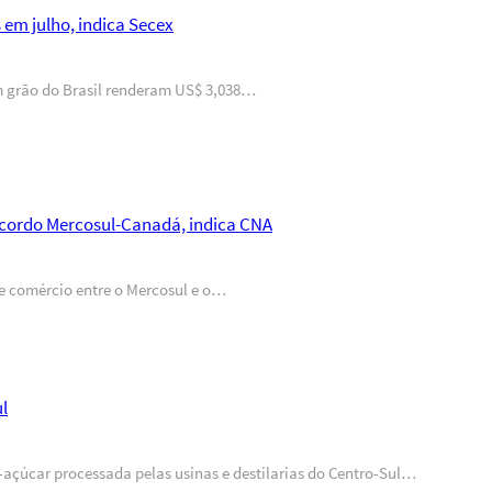
em julho, indica Secex
em grão do Brasil renderam US$ 3,038…
acordo Mercosul-Canadá, indica CNA
re comércio entre o Mercosul e o…
l
-açúcar processada pelas usinas e destilarias do Centro-Sul…