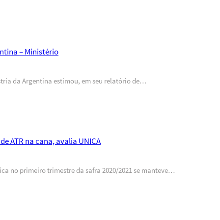
ntina – Ministério
stria da Argentina estimou, em seu relatório de…
de ATR na cana, avalia UNICA
rica no primeiro trimestre da safra 2020/2021 se manteve…