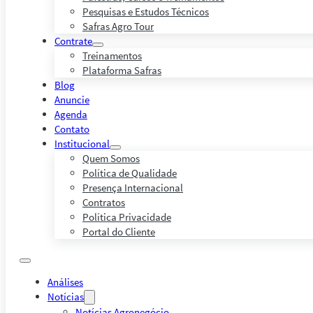
Pesquisas e Estudos Técnicos
Safras Agro Tour
Contrate
Treinamentos
Plataforma Safras
Blog
Anuncie
Agenda
Contato
Institucional
Quem Somos
Política de Qualidade
Presença Internacional
Contratos
Política Privacidade
Portal do Cliente
Análises
Notícias
Notícias Agronegócio