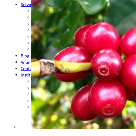
Serviços
Consultoria
Plataforma Safras
Safras API Data Feed
CMA Series 4 Agrícola by Safras
Palestras, Cursos e Treinamentos
Pesquisas e Estudos Técnicos
Safras Agro Tour
Blog
Anuncie
Contato
Institucional
Quem Somos
Política de Qualidade
Presença Internacional
Contratos
Política Privacidade