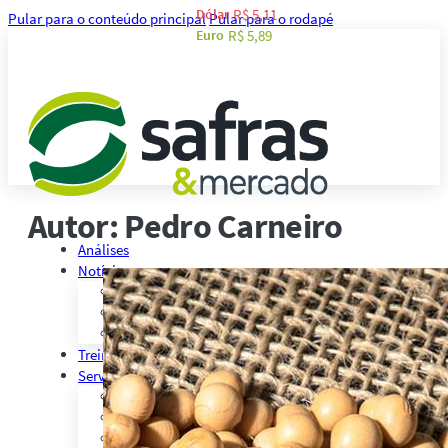
Dólar
R$ 5,11
Pular para o conteúdo principal
Pular para o rodapé
Euro
R$ 5,89
Autor:
Pedro Carneiro
Análises
Notícias
Notícias Agronegócio
Notícias Financeiras
Agenda
Treinamentos
Serviços
Consultoria
Plataforma Safras
Safras API Data Feed