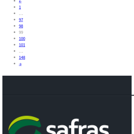
←
1
…
97
98
99
100
101
…
148
→