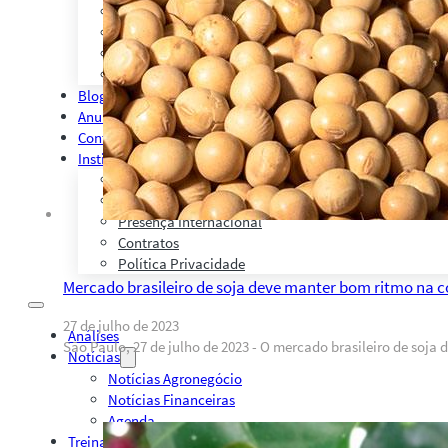
CMA Series 4 Agrícola by Safras
Palestras, Cursos e Treinamentos
Pesquisas e Estudos Técnicos
Safras Agro Tour
Blog
Anuncie
Contato
Institucional
Quem Somos
Política de Qualidade
Presença Internacional
Contratos
Política Privacidade
Mercado brasileiro de soja deve manter bom ritmo na 
27 de julho de 2023
Análises
São Paulo, 27 de julho de 2023 - O mercado brasileiro de soja
Notícias
Notícias Agronegócio
Notícias Financeiras
Agenda
Treinamentos